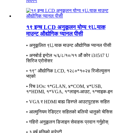
विवरण
१९ इन्च LCD अनुकूलन योग्य ९U र्‍याक
माउन्ट औद्योगिक प्यानल पीसी
• अनुकूलित ९U र्‍याक माउन्ट औद्योगिक प्यानल पीसी
• अनबोर्ड इन्टेल ५/६/८/१०/११ औं कोर i3/i5/i7 U
सिरिज प्रोसेसर
• १९″ औद्योगिक LCD, १२८०*१०२४ रिजोल्युसन
भएको
• रिच I/Os: १*GLAN, ४*COM, ४*USB,
१*HDMI, १*VGA, १*लाइन-आउट, १*माइक-इन
• VGA र HDMI बाह्य डिस्प्ले आउटपुटहरू सहित
• आल्मुनियम रेडिएटर सहितको बलियो धातुको चेसिस
• गहिरो अनुकूलन डिजाइन सेवाहरू प्रदान गर्नुहोस्
• ३ वर्ष मुनिको वारेन्टी