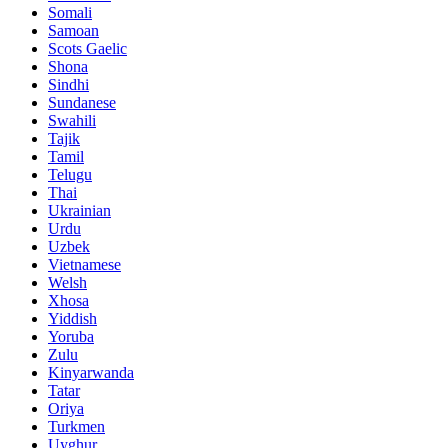
Somali
Samoan
Scots Gaelic
Shona
Sindhi
Sundanese
Swahili
Tajik
Tamil
Telugu
Thai
Ukrainian
Urdu
Uzbek
Vietnamese
Welsh
Xhosa
Yiddish
Yoruba
Zulu
Kinyarwanda
Tatar
Oriya
Turkmen
Uyghur