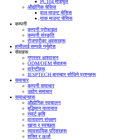
PC104 मोड्युल
औद्योगिक चेसिस
वाल माउन्ट चेसिस
र्‍याक माउन्ट चेसिस
कम्पनी
कम्पनी प्रोफाइल
कम्पनी संस्कृति
रोजगारीका अवसरहरू
हामीलाई सम्पर्क गर्नुहोस
सेवाहरू
गुणस्तर आश्वासन
ODM/OEM सेवाहरू
वारेन्टीहरू
IESPTECH बारम्बार सोधिने प्रश्नहरू
समाचार
कम्पनी समाचार
उद्योग समाचार
समाधानहरू
औद्योगिक स्वचालन
बुद्धिमान यातायात
स्मार्ट कृषि
वातावरण संरक्षण
खाना र स्वच्छता
व्यावसायिक परिसरहरू
शक्ति र ऊर्जा