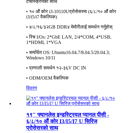
टचस्क्रिनको साथ
• १० औं कोर i3-10110Uप्रोसेसरमा (६/८/१० औं कोर
i3/i5/i7 वैकल्पिक)
• ४/८/१६/३२GB DDR४ मेमोरीलाई समर्थन गर्नुहोस्
• रिच I/Os: 2*GbE LAN, 2/4*COM, 4*USB,
1*HDMI, 1*VGA
• समर्थित OS: Ubuntu16.04.7/8.04.5/20.04.3;
Windows 10/11
• प्रणाली समर्थन १२-३६V DC IN
• ODM/OEM वैकल्पिक
विवरण
१९″ फ्यानलेस इन्डस्ट्रियल प्यानल पीसी -
६/८/१० औं कोर I3/I5/I7 U सिरिज
प्रोसेसरको साथ