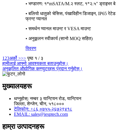
• भण्डारण: १*mSATA/M.२ स्लट, १*२.५″ ड्राइभर बे
• बलियो धातुको चेसिस, पंखाविहीन डिजाइन, IP65 रेटेड
फ्रन्ट प्यानल
• समर्थन प्यानल माउन्ट र VESA माउन्ट
• अनुकूलन स्वीकार्य (सानो MOQ सहित)
विवरण
1
2
3
अर्को >
>>
पृष्ठ १ / ३
हामीलाई आफ्नो आवश्यकता बताउनुहोस्।
अनुकूलित औद्योगिक कम्प्युटरहरू प्रदान गर्नुहोस्।
मुख्यालयहरू
थप्नुहोस्: नम्बर ३ यान्टियन रोड, यान्टियन
जिल्ला, शेन्जेन, चीन, ५१८०००
टेलिफोन: +८६ ०७५५-२६७२९४१८
EMAIL: sales@iesptech.com
हाम्रा उत्पादनहरू