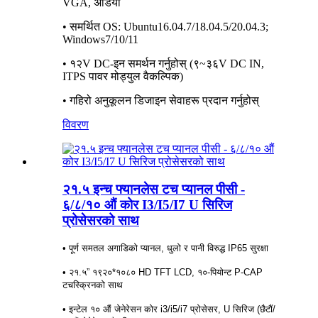
VGA, अडियो
• समर्थित OS: Ubuntu16.04.7/18.04.5/20.04.3;
Windows7/10/11
• १२V DC-इन समर्थन गर्नुहोस् (९~३६V DC IN,
ITPS पावर मोड्युल वैकल्पिक)
• गहिरो अनुकूलन डिजाइन सेवाहरू प्रदान गर्नुहोस्
विवरण
२१.५ इन्च फ्यानलेस टच प्यानल पीसी -
६/८/१० औं कोर I3/I5/I7 U सिरिज
प्रोसेसरको साथ
• पूर्ण समतल अगाडिको प्यानल, धुलो र पानी विरुद्ध IP65 सुरक्षा
• २१.५” १९२०*१०८० HD TFT LCD, १०-पियोन्ट P-CAP
टचस्क्रिनको साथ
• इन्टेल १० औं जेनेरेसन कोर i3/i5/i7 प्रोसेसर, U सिरिज (छैटौं/