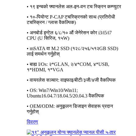
• १९ इन्चको फ्यानलेस अल-इन-वन टच स्क्रिन कम्प्युटर
• १०-पियोन्ट P-CAP टचस्क्रिनको साथ (प्रतिरोधी
टचस्क्रिन / ग्लास वैकल्पिक)
• अनबोर्ड इन्टेल ६/८/१० औं जेनेरेसन कोर i3/i5/i7
CPU (U सिरिज, १५W)
• mSATA वा M.2 SSD (१२८/२५६/५१२GB SSD)
लाई समर्थन गर्नुहोस्
• बाह्य I/Os: २*GLAN, २/४*COM, ४*USB,
१*HDMI, १*VGA
• वायरलेस सञ्चार: वाइफाइ/बीटी/३जी/४जी वैकल्पिक
• OS: Win7/Win10/Win11;
Ubuntu16.04.7/18.04.5/20.04.3 वैकल्पिक
• OEM/ODM: अनुकूलन डिजाइन सेवाहरू प्रदान
गर्नुहोस्
विवरण