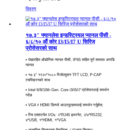
विवरण
१७.३″ फ्यानलेस इन्डस्ट्रियल प्यानल पीसी -
६/८/१० औं कोर I3/I5/I7 U सिरिज
प्रोसेसरको साथ
• पंखारहित औद्योगिक प्यानल पीसी, IP65 सहित पूर्ण समतल अगाडि
प्यानल
• १७.३″ १९२०*१०८० रिजोल्युसन TFT LCD, P-CAP
टचस्क्रिनको साथ
• Intel 6/8/10th Gen. Core i3/i5/i7 प्रोसेसरलाई समर्थन
गर्दछ
• VGA र HDMI डिस्प्ले आउटपुटहरूलाई समर्थन गर्नुहोस्
• रिच एक्सटर्नल I/Os: २*RJ45 इथरनेट, २/४*RS232,
४*USB, १*HDMI, १*VGA
• आन्तरिक स्पिकरहरू वैकल्पिक（२*३वाट स्पिकर）