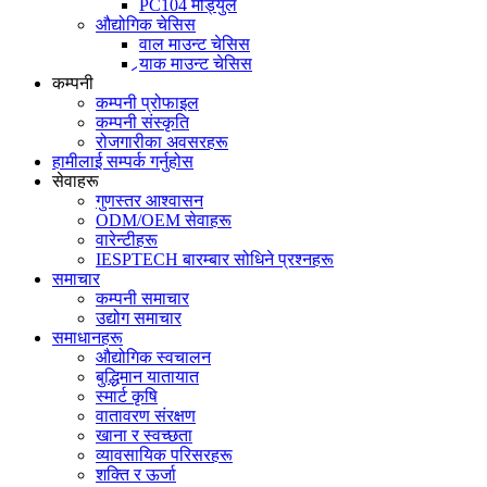
PC104 मोड्युल
औद्योगिक चेसिस
वाल माउन्ट चेसिस
र्‍याक माउन्ट चेसिस
कम्पनी
कम्पनी प्रोफाइल
कम्पनी संस्कृति
रोजगारीका अवसरहरू
हामीलाई सम्पर्क गर्नुहोस
सेवाहरू
गुणस्तर आश्वासन
ODM/OEM सेवाहरू
वारेन्टीहरू
IESPTECH बारम्बार सोधिने प्रश्नहरू
समाचार
कम्पनी समाचार
उद्योग समाचार
समाधानहरू
औद्योगिक स्वचालन
बुद्धिमान यातायात
स्मार्ट कृषि
वातावरण संरक्षण
खाना र स्वच्छता
व्यावसायिक परिसरहरू
शक्ति र ऊर्जा