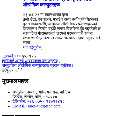
औद्योगिक कम्प्युटरहरू
२३-०६-२१ मा व्यवस्थापक द्वारा
ठूलो डेटा, स्वचालन, एआई र अन्य नयाँ प्रविधिहरूको
द्रुत विकाससँगै, आधुनिक औद्योगिक उपकरणहरूको
डिजाइन र निर्माण बढ्दो रूपमा विकसित हुँदै गइरहेको छ।
स्वचालित गोदामहरूको उदयले प्रभावकारी रूपमा
भण्डारण क्षेत्र घटाउन सक्छ, भण्डारण दक्षता सुधार गर्न
सक्छ...
थप पढ्नुहोस्
1
2
अर्को >
>>
पृष्ठ १ / २
हामीलाई आफ्नो आवश्यकता बताउनुहोस्।
अनुकूलित औद्योगिक कम्प्युटरहरू प्रदान गर्नुहोस्।
मुख्यालयहरू
थप्नुहोस्: नम्बर ३ यान्टियन रोड, यान्टियन
जिल्ला, शेन्जेन, चीन, ५१८०००
टेलिफोन: +८६ ०७५५-२६७२९४१८
EMAIL: sales@iesptech.com