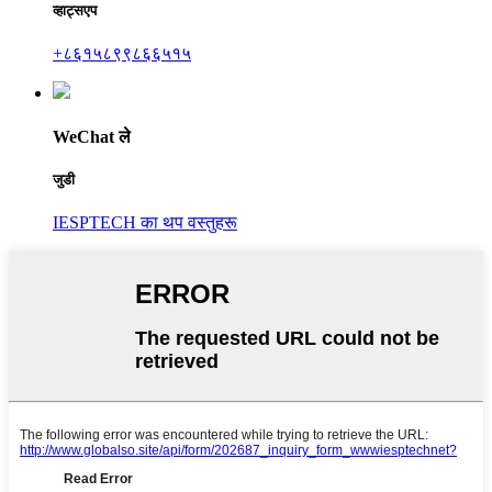
व्हाट्सएप
+८६१५८९९८६६५१५
WeChat ले
जुडी
IESPTECH का थप वस्तुहरू