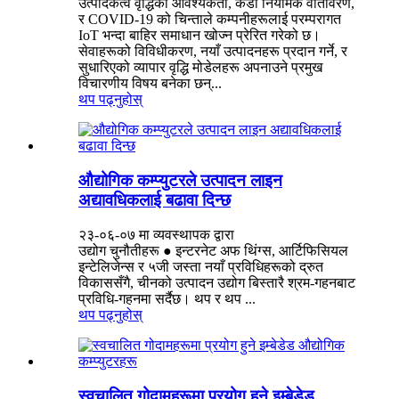
उत्पादकत्व वृद्धिको आवश्यकता, कडा नियामक वातावरण,
र COVID-19 को चिन्ताले कम्पनीहरूलाई परम्परागत
IoT भन्दा बाहिर समाधान खोज्न प्रेरित गरेको छ।
सेवाहरूको विविधीकरण, नयाँ उत्पादनहरू प्रदान गर्ने, र
सुधारिएको व्यापार वृद्धि मोडेलहरू अपनाउने प्रमुख
विचारणीय विषय बनेका छन्...
थप पढ्नुहोस्
औद्योगिक कम्प्युटरले उत्पादन लाइन
अद्यावधिकलाई बढावा दिन्छ
२३-०६-०७ मा व्यवस्थापक द्वारा
उद्योग चुनौतीहरू ● इन्टरनेट अफ थिंग्स, आर्टिफिसियल
इन्टेलिजेन्स र ५जी जस्ता नयाँ प्रविधिहरूको द्रुत
विकाससँगै, चीनको उत्पादन उद्योग बिस्तारै श्रम-गहनबाट
प्रविधि-गहनमा सर्दैछ। थप र थप ...
थप पढ्नुहोस्
स्वचालित गोदामहरूमा प्रयोग हुने इम्बेडेड