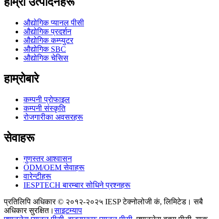
हाम्रा उत्पादनहरू
औद्योगिक प्यानल पीसी
औद्योगिक प्रदर्शन
औद्योगिक कम्प्युटर
औद्योगिक SBC
औद्योगिक चेसिस
हाम्रोबारे
कम्पनी प्रोफाइल
कम्पनी संस्कृति
रोजगारीका अवसरहरू
सेवाहरू
गुणस्तर आश्वासन
ODM/OEM सेवाहरू
वारेन्टीहरू
IESPTECH बारम्बार सोधिने प्रश्नहरू
प्रतिलिपि अधिकार © २०१२-२०२५ IESP टेक्नोलोजी कं, लिमिटेड। सबै
अधिकार सुरक्षित।
साइटम्याप