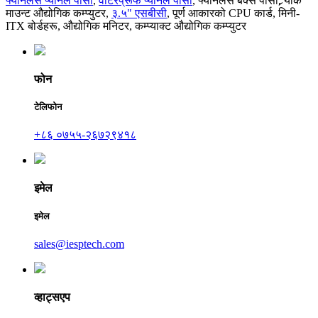
फ्यानलेस प्यानल पीसी
,
वाटरप्रूफ प्यानल पीसी
,
फ्यानलेस बक्स पीसी
,
र्‍याक
माउन्ट औद्योगिक कम्प्युटर
,
३.५" एसबीसी
,
पूर्ण आकारको CPU कार्ड
,
मिनी-
ITX बोर्डहरू
,
औद्योगिक मनिटर
,
कम्प्याक्ट औद्योगिक कम्प्युटर
फोन
टेलिफोन
+८६ ०७५५-२६७२९४१८
इमेल
इमेल
sales@iesptech.com
व्हाट्सएप