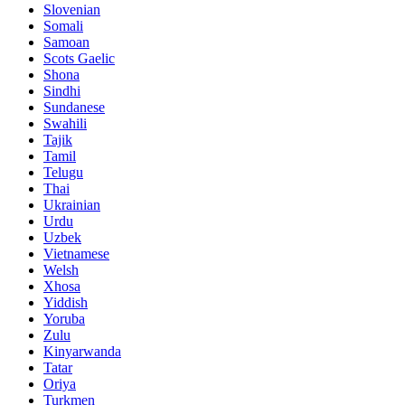
Slovenian
Somali
Samoan
Scots Gaelic
Shona
Sindhi
Sundanese
Swahili
Tajik
Tamil
Telugu
Thai
Ukrainian
Urdu
Uzbek
Vietnamese
Welsh
Xhosa
Yiddish
Yoruba
Zulu
Kinyarwanda
Tatar
Oriya
Turkmen