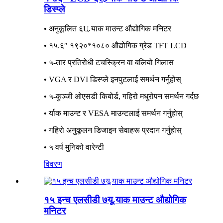
डिस्प्ले
• अनुकूलित ६U र्‍याक माउन्ट औद्योगिक मनिटर
• १५.६″ १९२०*१०८० औद्योगिक ग्रेड TFT LCD
• ५-तार प्रतिरोधी टचस्क्रिन वा बलियो गिलास
• VGA र DVI डिस्प्ले इनपुटलाई समर्थन गर्नुहोस्
• ५-कुञ्जी ओएसडी किबोर्ड, गहिरो मधुरोपन समर्थन गर्दछ
• र्याक माउन्ट र VESA माउन्टलाई समर्थन गर्नुहोस्
• गहिरो अनुकूलन डिजाइन सेवाहरू प्रदान गर्नुहोस्
• ५ वर्ष मुनिको वारेन्टी
विवरण
१५ इन्च एलसीडी ७यू र्‍याक माउन्ट औद्योगिक
मनिटर