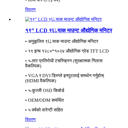
विवरण
१९” LCD ९U र्‍याक माउन्ट औद्योगिक मनिटर
• अनुकूलित ९U र्‍याक माउन्ट औद्योगिक मनिटर
• १९ इन्च १२८०*१०२४ औद्योगिक ग्रेड TFT LCD
• ५-तार प्रतिरोधी टचस्क्रिन (सुरक्षात्मक गिलास
वैकल्पिक)
• VGA र DVI डिस्प्ले इनपुटलाई समर्थन गर्नुहोस्
(HDMI वैकल्पिक)
• ५-कुञ्जी OSD किबोर्ड
• OEM/ODM समर्थित
• ५ वर्षको वारेन्टी सहित
विवरण