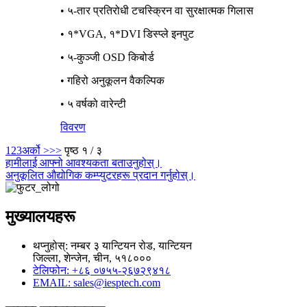
• ५-तार प्रतिरोधी टचस्क्रिन वा सुरक्षात्मक गिलास
• १*VGA, १*DVI डिस्प्ले इनपुट
• ५-कुञ्जी OSD किबोर्ड
• गहिरो अनुकूलन वैकल्पिक
• ५ वर्षको वारेन्टी
विवरण
1
2
3
अर्को >
>>
पृष्ठ १ / ३
हामीलाई आफ्नो आवश्यकता बताउनुहोस्।
अनुकूलित औद्योगिक कम्प्युटरहरू प्रदान गर्नुहोस्।
मुख्यालयहरू
थप्नुहोस्: नम्बर ३ यान्टियन रोड, यान्टियन
जिल्ला, शेन्जेन, चीन, ५१८०००
टेलिफोन: +८६ ०७५५-२६७२९४१८
EMAIL: sales@iesptech.com