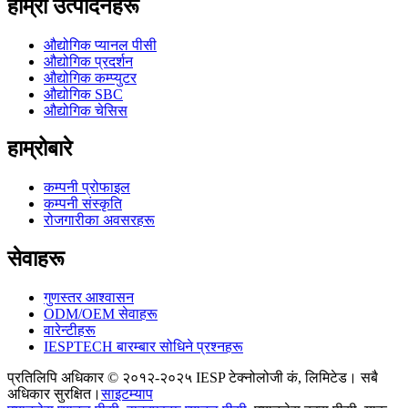
हाम्रा उत्पादनहरू
औद्योगिक प्यानल पीसी
औद्योगिक प्रदर्शन
औद्योगिक कम्प्युटर
औद्योगिक SBC
औद्योगिक चेसिस
हाम्रोबारे
कम्पनी प्रोफाइल
कम्पनी संस्कृति
रोजगारीका अवसरहरू
सेवाहरू
गुणस्तर आश्वासन
ODM/OEM सेवाहरू
वारेन्टीहरू
IESPTECH बारम्बार सोधिने प्रश्नहरू
प्रतिलिपि अधिकार © २०१२-२०२५ IESP टेक्नोलोजी कं, लिमिटेड। सबै
अधिकार सुरक्षित।
साइटम्याप