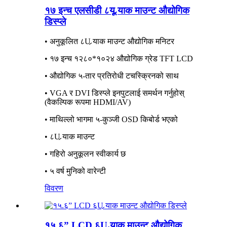
१७ इन्च एलसीडी ८यू र्‍याक माउन्ट औद्योगिक
डिस्प्ले
• अनुकूलित ८U र्‍याक माउन्ट औद्योगिक मनिटर
• १७ इन्च १२८०*१०२४ औद्योगिक ग्रेड TFT LCD
• औद्योगिक ५-तार प्रतिरोधी टचस्क्रिनको साथ
• VGA र DVI डिस्प्ले इनपुटलाई समर्थन गर्नुहोस्
(वैकल्पिक रूपमा HDMI/AV)
• माथिल्लो भागमा ५-कुञ्जी OSD किबोर्ड भएको
• ८U र्‍याक माउन्ट
• गहिरो अनुकूलन स्वीकार्य छ
• ५ वर्ष मुनिको वारेन्टी
विवरण
१५.६” LCD ६U र्‍याक माउन्ट औद्योगिक