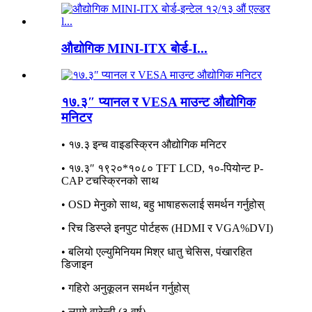
औद्योगिक MINI-ITX बोर्ड-I...
१७.३″ प्यानल र VESA माउन्ट औद्योगिक
मनिटर
• १७.३ इन्च वाइडस्क्रिन औद्योगिक मनिटर
• १७.३″ १९२०*१०८० TFT LCD, १०-पियोन्ट P-
CAP टचस्क्रिनको साथ
• OSD मेनुको साथ, बहु भाषाहरूलाई समर्थन गर्नुहोस्
• रिच डिस्प्ले इनपुट पोर्टहरू (HDMI र VGA%DVI)
• बलियो एल्युमिनियम मिश्र धातु चेसिस, पंखारहित
डिजाइन
• गहिरो अनुकूलन समर्थन गर्नुहोस्
• लामो वारेन्टी (३ वर्ष)