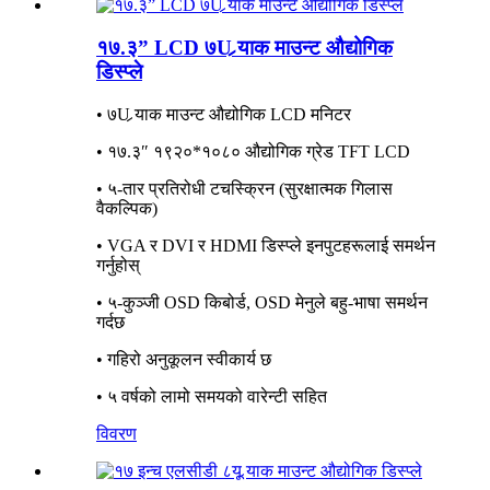
१७.३” LCD ७U र्‍याक माउन्ट औद्योगिक
डिस्प्ले
• ७U र्‍याक माउन्ट औद्योगिक LCD मनिटर
• १७.३″ १९२०*१०८० औद्योगिक ग्रेड TFT LCD
• ५-तार प्रतिरोधी टचस्क्रिन (सुरक्षात्मक गिलास
वैकल्पिक)
• VGA र DVI र HDMI डिस्प्ले इनपुटहरूलाई समर्थन
गर्नुहोस्
• ५-कुञ्जी OSD किबोर्ड, OSD मेनुले बहु-भाषा समर्थन
गर्दछ
• गहिरो अनुकूलन स्वीकार्य छ
• ५ वर्षको लामो समयको वारेन्टी सहित
विवरण