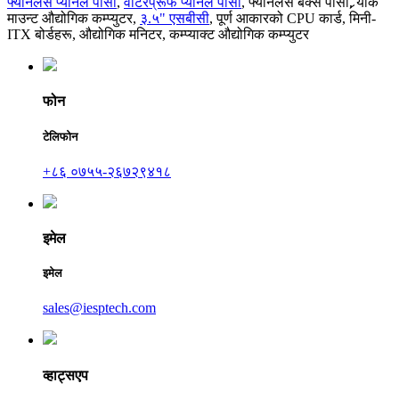
फ्यानलेस प्यानल पीसी
,
वाटरप्रूफ प्यानल पीसी
,
फ्यानलेस बक्स पीसी
,
र्‍याक
माउन्ट औद्योगिक कम्प्युटर
,
३.५" एसबीसी
,
पूर्ण आकारको CPU कार्ड
,
मिनी-
ITX बोर्डहरू
,
औद्योगिक मनिटर
,
कम्प्याक्ट औद्योगिक कम्प्युटर
फोन
टेलिफोन
+८६ ०७५५-२६७२९४१८
इमेल
इमेल
sales@iesptech.com
व्हाट्सएप