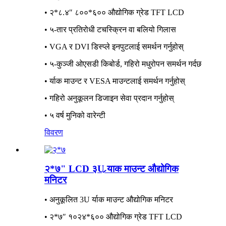
• २*८.४″ ८००*६०० औद्योगिक ग्रेड TFT LCD
• ५-तार प्रतिरोधी टचस्क्रिन वा बलियो गिलास
• VGA र DVI डिस्प्ले इनपुटलाई समर्थन गर्नुहोस्
• ५-कुञ्जी ओएसडी किबोर्ड, गहिरो मधुरोपन समर्थन गर्दछ
• र्याक माउन्ट र VESA माउन्टलाई समर्थन गर्नुहोस्
• गहिरो अनुकूलन डिजाइन सेवा प्रदान गर्नुहोस्
• ५ वर्ष मुनिको वारेन्टी
विवरण
२*७" LCD ३U र्‍याक माउन्ट औद्योगिक
मनिटर
• अनुकूलित 3U र्याक माउन्ट औद्योगिक मनिटर
• २*७″ १०२४*६०० औद्योगिक ग्रेड TFT LCD