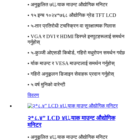
• अनुकूलित ७U र्‍याक माउन्ट औद्योगिक मनिटर
• १५ इन्च १०२४*७६८ औद्योगिक ग्रेड TFT LCD
• ५-तार प्रतिरोधी टचस्क्रिन वा सुरक्षात्मक गिलास
• VGA र DVI र HDMI डिस्प्ले इनपुटहरूलाई समर्थन
गर्नुहोस्
• ५-कुञ्जी ओएसडी किबोर्ड, गहिरो मधुरोपन समर्थन गर्दछ
• र्याक माउन्ट र VESA माउन्टलाई समर्थन गर्नुहोस्
• गहिरो अनुकूलन डिजाइन सेवाहरू प्रदान गर्नुहोस्
• ५ वर्ष मुनिको वारेन्टी
विवरण
२*८.४” LCD ४U र्‍याक माउन्ट औद्योगिक
मनिटर
• अनुकूलित ४U र्‍याक माउन्ट औद्योगिक मनिटर